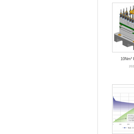
10Nm
202