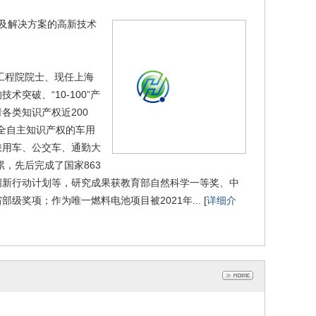
C型燃料电池电堆
H2100C 型燃料电池电堆
023-06-26
2023-06-26
售及解决方案的高新技术
工程院院士、现任上海
术突破、“10-100”产
各类知识产权近200
完全自主知识产权的车用
乘用车、公交车、通勤大
，先后完成了国家863
C型燃料电池电堆
H3170A型燃料电池电堆
创新行动计划等，研究成果获教育部自然科学一等奖、中
023-06-26
2023-06-26
项；作为唯一燃料电池项目被2021年... [
详细介