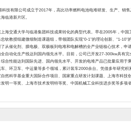
 PEM电解槽
H3300型燃料电池电堆
H280
3-06-26
2023-06-26
2
源科技有限公司成立于2017年，高比功率燃料电池电堆研发、生产、销
上海临港新片区。
上海交通大学与临港集团科技成果转化的典型代表。早在2005年，中国
钦教授组建微细制造课题组，带领团队实现“0-1”的理论创新、“1-10”的技
握了从催化剂、膜电极、双极板到电堆和电解槽的全产业链核心技术，申请
全自动化生产线达到国内领先水平。目前，公司已开发27-300kw具有
，综合性能达到国际先进、国内领先水平。开发的电堆产品已批量应用于
车、环卫车、中运量等多个领域，累计装车2000余台。凭借多年研究积累
F型燃料电池电堆
H2150F型燃料电池电堆
H230
家自然科学基金重大国际合作项目、国家重点研发计划课题、上海市科技
3-06-26
2023-06-26
2
发明一等奖、上海市技术发明特等奖、中国机械工业科技进步奖等多项省部级奖