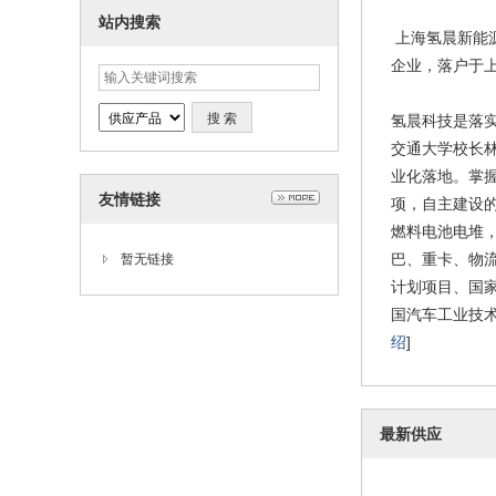
10Nm³
站内搜索
202
上海氢晨新能
企业，落户于
氢晨科技是落实
交通大学校长林忠
业化落地。掌
友情链接
项，自主建设的
燃料电池电堆
巴、重卡、物流
暂无链接
H2120
计划项目、国
202
国汽车工业技术
绍
]
最新供应